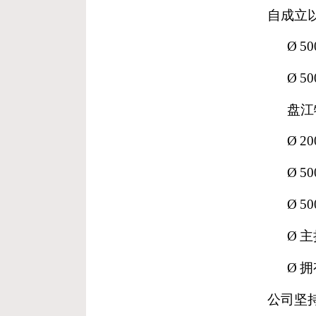
自成立
Ø
5
Ø
5
盘江
Ø
2
Ø
5
Ø
5
Ø
主
Ø
拥
公司坚持