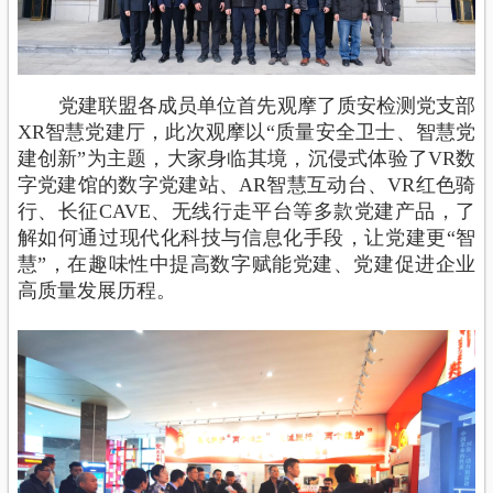
党建联盟各成员单位首先观摩了质安检测党支部
XR智慧党建厅，此次观摩以“质量安全卫士、智慧党
建创新”为主题，大家身临其境，沉侵式体验了VR数
字党建馆的数字党建站、AR智慧互动台、VR红色骑
行、长征CAVE、无线行走平台等多款党建产品，了
解如何通过现代化科技与信息化手段，让党建更“智
慧”，在趣味性中提高数字赋能党建、党建促进企业
高质量发展历程。