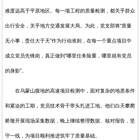
难度远高于平原地区。每一项工程的质量检测，都关乎群众
出行安全，关乎地方交通发展大局。为此，党支部将“质量
无小事，责任大于天”作为行动准则，在每一个重点项目中
成立党员先锋岗，真正做到“哪里任务险重，哪里就有党员
的身影”。
在乌蒙山腹地的高速项目检测中，面对复杂的地质条件
和紧迫的工期，党员技术骨干带头扎进工地。他们白天攀爬
桥墩开展现场采集数据，晚上继续整理数据、核对报告，坚
守一线，为项目顺利推进筑牢了质量基础。